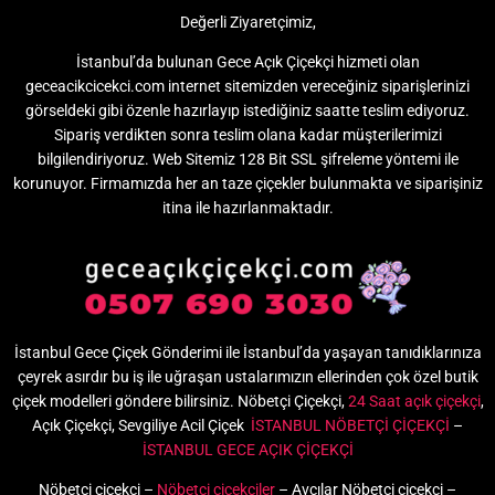
Değerli Ziyaretçimiz,
İstanbul’da bulunan Gece Açık Çiçekçi hizmeti olan
geceacikcicekci.com internet sitemizden vereceğiniz siparişlerinizi
görseldeki gibi özenle hazırlayıp istediğiniz saatte teslim ediyoruz.
Sipariş verdikten sonra teslim olana kadar müşterilerimizi
bilgilendiriyoruz. Web Sitemiz 128 Bit SSL şifreleme yöntemi ile
korunuyor. Firmamızda her an taze çiçekler bulunmakta ve siparişiniz
itina ile hazırlanmaktadır.
İstanbul Gece Çiçek Gönderimi ile İstanbul’da yaşayan tanıdıklarınıza
çeyrek asırdır bu iş ile uğraşan ustalarımızın ellerinden çok özel butik
çiçek modelleri göndere bilirsiniz. Nöbetçi Çiçekçi,
24 Saat açık çiçekçi
,
Açık Çiçekçi, Sevgiliye Acil Çiçek
İSTANBUL NÖBETÇİ ÇİÇEKÇİ
–
İSTANBUL GECE AÇIK ÇİÇEKÇİ
Nöbetçi çiçekçi –
Nöbetçi çiçekçiler
– Avcılar Nöbetçi çiçekçi –