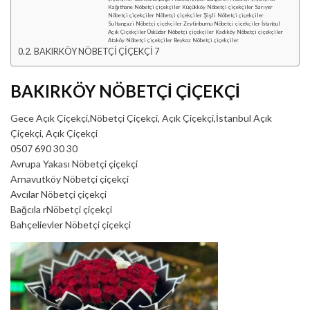
Kağıthane Nöbetçi çiçekçiler Küçükköy Nöbetçi çiçekçiler Sarıyer
Nöbetçi çiçekçiler Nöbetçi çiçekçiler Şişli Nöbetçi çiçekçiler
Sultangazi Nöbetçi çiçekçiler Zeytinburnu Nöbetçi çiçekçiler İstanbul
Açık Çiçekçiler Üsküdar Nöbetçi çiçekçiler Kadıköy Nöbetçi çiçekçiler
Ataköy Nöbetçi çiçekçiler Beykoz Nöbetçi çiçekçiler
BAKIRKÖY NÖBETÇİ ÇİÇEKÇİ 7
BAKIRKÖY NÖBETÇİ ÇİÇEKÇİ
Gece Açık Çiçekçi,Nöbetçi Çiçekçi, Açık Çiçekçi,İstanbul Açık
Çiçekçi, Açık Çiçekçi
0507 690 30 30
Avrupa Yakası Nöbetçi çiçekçi
Arnavutköy Nöbetçi çiçekçi
Avcılar Nöbetçi çiçekçi
Bağcıla rNöbetçi çiçekçi
Bahçelievler Nöbetçi çiçekçi