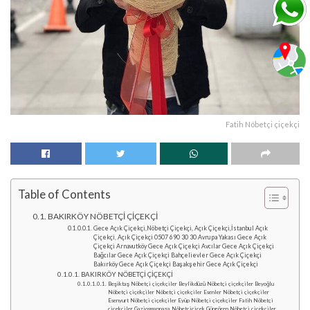
Fatih Nöbetçi çiçekçi
Table of Contents
BAKIRKÖY NÖBETÇİ ÇİÇEKÇİ
Gece Açık Çiçekçi,Nöbetçi Çiçekçi, Açık Çiçekçi,İstanbul Açık
Çiçekçi, Açık Çiçekçi 0507 690 30 30 Avrupa Yakası Gece Açık
Çiçekçi Arnavutköy Gece Açık Çiçekçi Avcılar Gece Açık Çiçekçi
Bağcılar Gece Açık Çiçekçi Bahçelievler Gece Açık Çiçekçi
Bakırköy Gece Açık Çiçekçi Başakşehir Gece Açık Çiçekçi
BAKIRKÖY NÖBETÇİ ÇİÇEKÇİ
Beşiktaş Nöbetçi çiçekçiler Beylikdüzü Nöbetçi çiçekçiler Beyoğlu
Nöbetçi çiçekçiler Nöbetçi çiçekçiler Esenler Nöbetçi çiçekçiler
Esenyurt Nöbetçi çiçekçiler Eyüp Nöbetçi çiçekçiler Fatih Nöbetçi
çiçekçiler Gaziosmanpaşa Nöbetçiçiçek Güngören Nöbetçi çiçekçiler