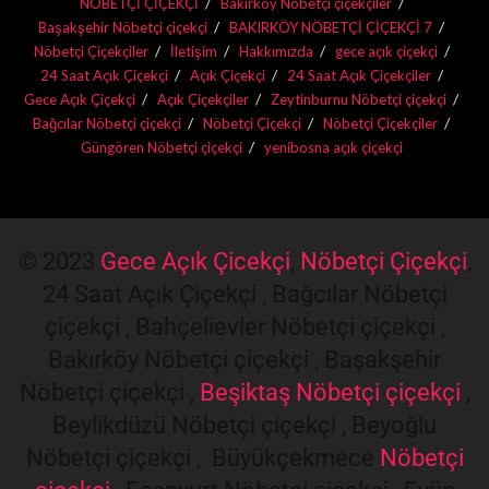
NÖBETÇİ ÇİÇEKÇİ
Bakırköy Nöbetçi çiçekçiler
Başakşehir Nöbetçi çiçekçi
BAKIRKÖY NÖBETÇİ ÇİÇEKÇİ 7
Nöbetçi Çiçekçiler
İletişim
Hakkımızda
gece açık çiçekçi
24 Saat Açık Çiçekçi
Açık Çiçekçi
24 Saat Açık Çiçekçiler
Gece Açık Çiçekçi
Açık Çiçekçiler
Zeytinburnu Nöbetçi çiçekçi
Bağcılar Nöbetçi çiçekçi
Nöbetçi Çiçekçi
Nöbetçi Çiçekçiler
Güngören Nöbetçi çiçekçi
yenibosna açık çiçekçi
© 2023
Gece Açık Çicekçi
,
Nöbetçi Çiçekçi
,
24 Saat Açık Çiçekçi , Bağcılar Nöbetçi
çiçekçi , Bahçelievler Nöbetçi çiçekçi ,
Bakırköy Nöbetçi çiçekçi , Başakşehir
Nöbetçi çiçekçi ,
Beşiktaş Nöbetçi çiçekçi
,
Beylikdüzü Nöbetçi çiçekçi , Beyoğlu
Nöbetçi çiçekçi , Büyükçekmece
Nöbetçi