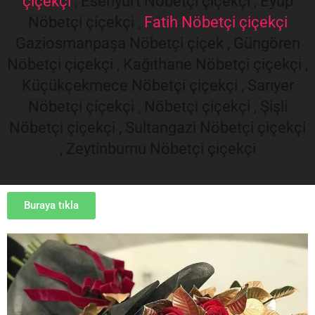
çiçekçi
, Esenyurt Nöbetçi çiçekçi , Eyüp
Nöbetçi çiçekçi ,
Fatih Nöbetçi çiçekçi
Gaziosmanpaşa Nöbetçi çiçek , Güngören
Nöbetçi çiçekçi , Kağıthane Nöbetçi çiçekçi ,
Küçükçekmece Nöbetçi çiçekçi , Sarıyer
Nöbetçi çiçekçi , Nöbetçi çiçekçi , Şişli
Nöbetçi çiçekçi , Sultangazi Nöbetçi çiçekçi
, Zeytinburnu Nöbetçi çiçekçi
Buraya tıkla