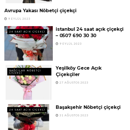
Avrupa Yakası Nöbetçi çiçekçi
24 SAAT AÇIK ÇIÇEKÇI
9 EYLÜL 2023
istanbul 24 saat açık çiçekçi
24 SAAT AÇIK ÇIÇEKÇI
– 0507 690 30 30
9 EYLÜL 2023
Yeşilköy Gece Açık
BAĞCILAR NÖBETÇI
ÇIÇEKÇI
Çiçekçiler
27 AĞUSTOS 2023
Başakşehir Nöbetçi çiçekçi
24 SAAT AÇIK ÇIÇEKÇI
31 AĞUSTOS 2023