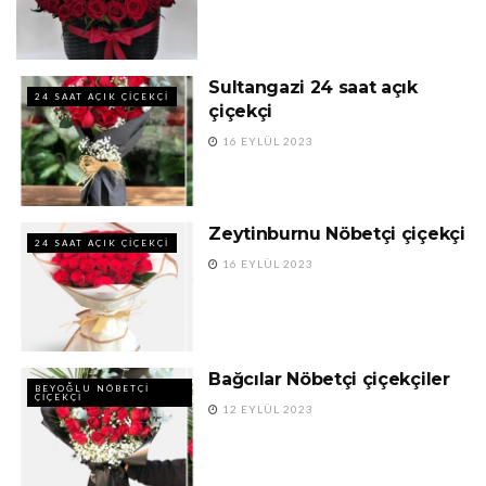
Sultangazi 24 saat açık
24 SAAT AÇIK ÇIÇEKÇI
çiçekçi
16 EYLÜL 2023
Zeytinburnu Nöbetçi çiçekçi
24 SAAT AÇIK ÇIÇEKÇI
16 EYLÜL 2023
Bağcılar Nöbetçi çiçekçiler
BEYOĞLU NÖBETÇI
ÇIÇEKÇI
12 EYLÜL 2023