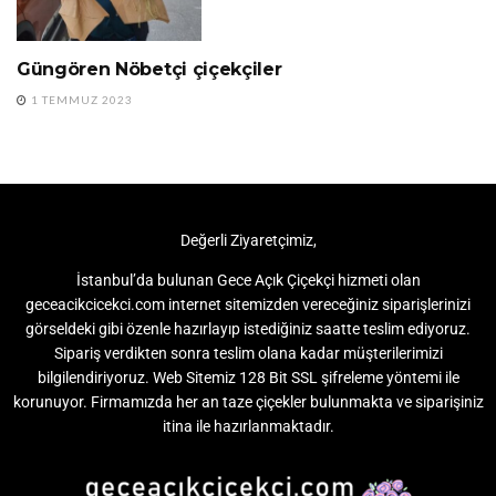
Güngören Nöbetçi çiçekçiler
24 SAAT AÇIK ÇIÇEKÇI
1 TEMMUZ 2023
Değerli Ziyaretçimiz,
İstanbul’da bulunan Gece Açık Çiçekçi hizmeti olan
geceacikcicekci.com internet sitemizden vereceğiniz siparişlerinizi
görseldeki gibi özenle hazırlayıp istediğiniz saatte teslim ediyoruz.
Sipariş verdikten sonra teslim olana kadar müşterilerimizi
bilgilendiriyoruz. Web Sitemiz 128 Bit SSL şifreleme yöntemi ile
korunuyor. Firmamızda her an taze çiçekler bulunmakta ve siparişiniz
itina ile hazırlanmaktadır.