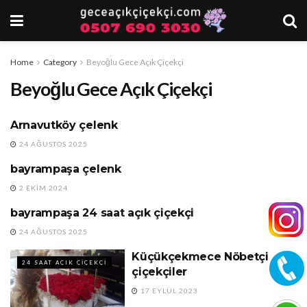
Home
Category
Beyoğlu Gece Açık Çiçekçi
Beyoğlu Gece Açık Çiçekçi
Arnavutköy çelenk
ARNAVUTKÖY ÇELENK
24 AĞUSTOS 2025
bayrampaşa çelenk
24 SAAT AÇIK ÇIÇEKÇI
2 EKIM 2024
bayrampaşa 24 saat açık çiçekçi
24 SAAT AÇIK ÇIÇEKÇI
24 AĞUSTOS 2025
Küçükçekmece Nöbetçi
24 SAAT AÇIK ÇIÇEKÇI
çiçekçiler
17 EYLÜL 2023