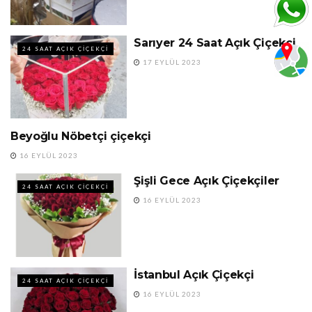
Sarıyer 24 Saat Açık Çiçekçi
24 SAAT AÇIK ÇIÇEKÇI
17 EYLÜL 2023
Beyoğlu Nöbetçi çiçekçi
24 SAAT AÇIK
ÇIÇEKÇILER
16 EYLÜL 2023
Şişli Gece Açık Çiçekçiler
24 SAAT AÇIK ÇIÇEKÇI
16 EYLÜL 2023
İstanbul Açık Çiçekçi
24 SAAT AÇIK ÇIÇEKÇI
16 EYLÜL 2023