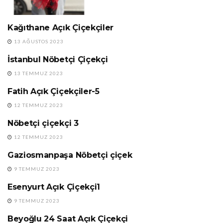
Kağıthane Açık Çiçekçiler
24 SAAT AÇIK ÇIÇEKÇI
13 AĞUSTOS 2023
İstanbul Nöbetçi Çiçekçi
BAĞCILAR NÖBETÇI
ÇIÇEKÇI
13 TEMMUZ 2023
Fatih Açık Çiçekçiler-5
24 SAAT AÇIK ÇIÇEKÇI
12 TEMMUZ 2023
Nöbetçi çiçekçi 3
24 SAAT AÇIK ÇIÇEKÇI
12 TEMMUZ 2023
Gaziosmanpaşa Nöbetçi çiçek
24 SAAT AÇIK ÇIÇEKÇI
9 TEMMUZ 2023
Esenyurt Açık Çiçekçi1
BAĞCILAR NÖBETÇI
ÇIÇEKÇI
9 TEMMUZ 2023
Beyoğlu 24 Saat Açık Çiçekçi