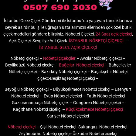
İstanbul Gece Çiçek Gönderimi ile İstanbul’da yaşayan tanıdıklarınıza
çeyrek asırdır bu iş ile uğraşan ustalarımızın ellerinden çok özel butik
çiçek modelleri göndere bilirsiniz. Nöbetçi Çiçekçi,
24 Saat açık çiçekçi
,
Açık Çiçekçi, Sevgiliye Acil Çiçek
İSTANBUL NÖBETÇİ ÇİÇEKÇİ
–
İSTANBUL GECE AÇIK ÇİÇEKÇİ
Nöbetçi çiçekçi –
Nöbetçi çiçekçiler
– Avcılar Nöbetçi çiçekçi –
Beylikdüzü Nöbetçi çiçekçi –
Bağcılar Nöbetçi çiçekçi
– Bahçelievler
Nöbetçi çiçekçi – Bakırköy Nöbetçi çiçekçi – Başakşehir Nöbetçi
çiçekç-Beşiktaş Nöbetçi çiçekçi –
Beyoğlu Nöbetçi çiçekçi – Büyükçekmece Nöbetçi çiçekçi – Esenyurt
Nöbetçi çiçekçi – Eyüp Nöbetçi çiçekçi – Fatih Nöbetçi çiçekçi
Gaziosmanpaşa Nöbetçi çiçek – Güngören Nöbetçi çiçekçi –
Kağıthane Nöbetçi çiçekçi –
Küçükçekmece Nöbetçi çiçekçi
Sarıyer Nöbetçi çiçekçi
Nöbetçi çiçekçi
– Şişli Nöbetçi çiçekçi- Sultangazi Nöbetçi çiçekçi-
Zeytinburnu Nöbetçi çiçekçi- Üsküdar Nöbetçi çiçekçi