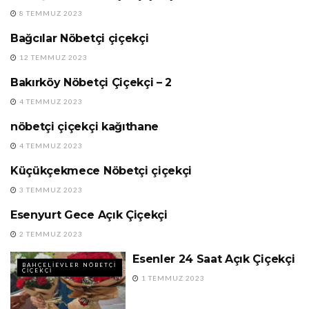
24 SAAT AÇIK ÇIÇEKÇI
8 TEMMUZ 2023
Bağcılar Nöbetçi çiçekçi
AÇIK ÇIÇEKÇI
12 TEMMUZ 2023
Bakırköy Nöbetçi Çiçekçi – 2
24 SAAT AÇIK ÇIÇEKÇI
4 TEMMUZ 2023
nöbetçi çiçekçi kağıthane
24 SAAT AÇIK ÇIÇEKÇI
4 TEMMUZ 2023
Küçükçekmece Nöbetçi çiçekçi
24 SAAT AÇIK ÇIÇEKÇI
3 TEMMUZ 2023
Esenyurt Gece Açık Çiçekçi
24 SAAT AÇIK ÇIÇEKÇI
2 TEMMUZ 2023
Esenler 24 Saat Açık Çiçekçi
BAHÇELIEVLER NÖBETÇI
ÇIÇEKÇI
1 TEMMUZ 2023