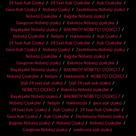
24 Saat Açık Çiçekçi
24 Saat Açık Çiçekçiler
Açık Çiçekçiler
Gece Açık Çiçekçi
Nöbetçi Çiçekçi
Zeytinburnu Nöbetçi çiçekçi
Nöbetçi Çiçekçiler
Bağcılar Nöbetçi çiçekçi
Güngören Nöbetçi çiçekçi
Bakırköy Nöbetçi çiçekçiler
Başakşehir Nöbetçi çiçekçi
BAKIRKÖY NÖBETÇİ ÇİÇEKÇİ 7
Nöbetçi Çiçekçiler
İletişim
Hakkımızda
Açık Çiçekçi
24 Saat Açık Çiçekçi
24 Saat Açık Çiçekçiler
Açık Çiçekçiler
Gece Açık Çiçekçi
Nöbetçi Çiçekçi
Zeytinburnu Nöbetçi çiçekçi
Nöbetçi Çiçekçiler
Bağcılar Nöbetçi çiçekçi
Güngören Nöbetçi çiçekçi
Bakırköy Nöbetçi çiçekçiler
Başakşehir Nöbetçi çiçekçi
BAKIRKÖY NÖBETÇİ ÇİÇEKÇİ 7
Nöbetçi Çiçekçiler
İletişim
Hakkımızda
NÖBETÇİ ÇİÇEKÇİ
Şişli 24 saat açık çiçekçi
Şişli 24 saat açık çiçekçi
NÖBETÇİ ÇİÇEKÇİ
Bakırköy Nöbetçi çiçekçiler
Başakşehir Nöbetçi çiçekçi
BAKIRKÖY NÖBETÇİ ÇİÇEKÇİ 7
Nöbetçi Çiçekçiler
İletişim
Hakkımızda
gece açık çiçekçi
24 Saat Açık Çiçekçi
Açık Çiçekçi
24 Saat Açık Çiçekçiler
Gece Açık Çiçekçi
Açık Çiçekçiler
Zeytinburnu Nöbetçi çiçekçi
Bağcılar Nöbetçi çiçekçi
Nöbetçi Çiçekçi
Nöbetçi Çiçekçiler
Güngören Nöbetçi çiçekçi
yenibosna açık çiçekçi