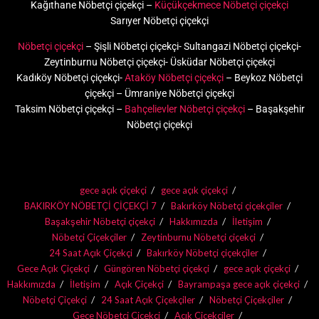
Kağıthane Nöbetçi çiçekçi –
Küçükçekmece Nöbetçi çiçekçi
Sarıyer Nöbetçi çiçekçi
Nöbetçi çiçekçi
– Şişli Nöbetçi çiçekçi- Sultangazi Nöbetçi çiçekçi-
Zeytinburnu Nöbetçi çiçekçi- Üsküdar Nöbetçi çiçekçi
Kadıköy Nöbetçi çiçekçi-
Ataköy Nöbetçi çiçekçi
– Beykoz Nöbetçi
çiçekçi – Ümraniye Nöbetçi çiçekçi
Taksim Nöbetçi çiçekçi –
Bahçelievler Nöbetçi çiçekçi
– Başakşehir
Nöbetçi çiçekçi
gece açık çiçekçi
gece açık çiçekçi
BAKIRKÖY NÖBETÇİ ÇİÇEKÇİ 7
Bakırköy Nöbetçi çiçekçiler
Başakşehir Nöbetçi çiçekçi
Hakkımızda
İletişim
Nöbetçi Çiçekçiler
Zeytinburnu Nöbetçi çiçekçi
24 Saat Açık Çiçekçi
Bakırköy Nöbetçi çiçekçiler
Gece Açık Çiçekçi
Güngören Nöbetçi çiçekçi
gece açık çiçekçi
Hakkımızda
İletişim
Açık Çiçekçi
Bayrampaşa gece açık çiçekçi
Nöbetçi Çiçekçi
24 Saat Açık Çiçekçiler
Nöbetçi Çiçekçiler
Gece Nöbetçi Çiçekçi
Açık Çiçekçiler