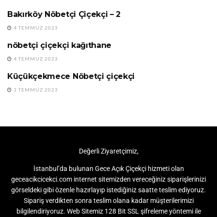
Bakırköy Nöbetçi Çiçekçi – 2
24 SAAT AÇIK ÇIÇEKÇI
4 TEMMUZ 2023
nöbetçi çiçekçi kağıthane
24 SAAT AÇIK ÇIÇEKÇI
4 TEMMUZ 2023
Küçükçekmece Nöbetçi çiçekçi
24 SAAT AÇIK ÇIÇEKÇI
3 TEMMUZ 2023
Değerli Ziyaretçimiz,
İstanbul’da bulunan Gece Açık Çiçekçi hizmeti olan
geceacikcicekci.com internet sitemizden vereceğiniz siparişlerinizi
görseldeki gibi özenle hazırlayıp istediğiniz saatte teslim ediyoruz.
Sipariş verdikten sonra teslim olana kadar müşterilerimizi
bilgilendiriyoruz. Web Sitemiz 128 Bit SSL şifreleme yöntemi ile