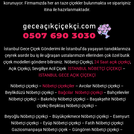
korunuyor. Firmamızda her an taze çiçekler bulunmakta ve siparişiniz
itina ile hazırlanmaktadır.
İstanbul Gece Çiçek Gönderimi ile İstanbul’da yaşayan tanıdıklarınıza
çeyrek asırdır bu iş ile uğraşan ustalarımızın ellerinden çok özel butik
çiçek modelleri göndere bilirsiniz. Nöbetçi Çiçekçi,
24 Saat açık çiçekçi
,
Açık Çiçekçi, Sevgiliye Acil Çiçek
İSTANBUL NÖBETÇİ ÇİÇEKÇİ
–
İSTANBUL GECE AÇIK ÇİÇEKÇİ
Nöbetçi çiçekçi –
Nöbetçi çiçekçiler
– Avcılar Nöbetçi çiçekçi –
Beylikdüzü Nöbetçi çiçekçi –
Bağcılar Nöbetçi çiçekçi
– Bahçelievler
Nöbetçi çiçekçi – Bakırköy Nöbetçi çiçekçi – Başakşehir Nöbetçi
çiçekç-Beşiktaş Nöbetçi çiçekçi –
Beyoğlu Nöbetçi çiçekçi – Büyükçekmece Nöbetçi çiçekçi – Esenyurt
Nöbetçi çiçekçi – Eyüp Nöbetçi çiçekçi – Fatih Nöbetçi çiçekçi
Gaziosmanpaşa Nöbetçi çiçek – Güngören Nöbetçi çiçekçi –