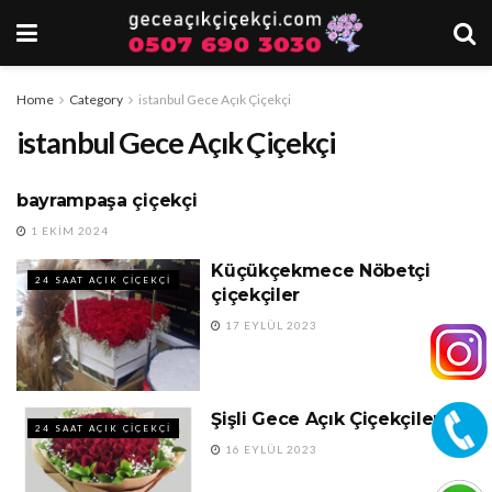
Home
Category
istanbul Gece Açık Çiçekçi
istanbul Gece Açık Çiçekçi
bayrampaşa çiçekçi
24 SAAT AÇIK
ÇIÇEKÇILER
1 EKIM 2024
Küçükçekmece Nöbetçi
24 SAAT AÇIK ÇIÇEKÇI
çiçekçiler
17 EYLÜL 2023
Şişli Gece Açık Çiçekçiler
24 SAAT AÇIK ÇIÇEKÇI
16 EYLÜL 2023