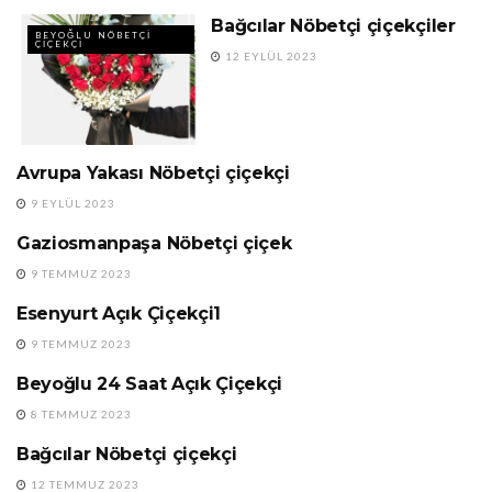
Bağcılar Nöbetçi çiçekçiler
BEYOĞLU NÖBETÇI
ÇIÇEKÇI
12 EYLÜL 2023
Avrupa Yakası Nöbetçi çiçekçi
24 SAAT AÇIK ÇIÇEKÇI
9 EYLÜL 2023
Gaziosmanpaşa Nöbetçi çiçek
24 SAAT AÇIK ÇIÇEKÇI
9 TEMMUZ 2023
Esenyurt Açık Çiçekçi1
BAĞCILAR NÖBETÇI
ÇIÇEKÇI
9 TEMMUZ 2023
Beyoğlu 24 Saat Açık Çiçekçi
24 SAAT AÇIK ÇIÇEKÇI
8 TEMMUZ 2023
Bağcılar Nöbetçi çiçekçi
AÇIK ÇIÇEKÇI
12 TEMMUZ 2023