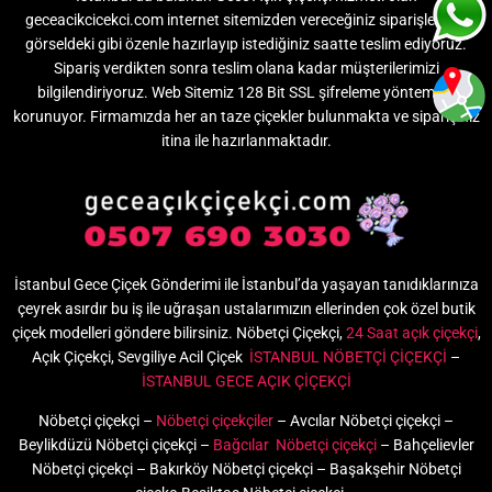
geceacikcicekci.com internet sitemizden vereceğiniz siparişlerinizi
görseldeki gibi özenle hazırlayıp istediğiniz saatte teslim ediyoruz.
Sipariş verdikten sonra teslim olana kadar müşterilerimizi
bilgilendiriyoruz. Web Sitemiz 128 Bit SSL şifreleme yöntemi ile
korunuyor. Firmamızda her an taze çiçekler bulunmakta ve siparişiniz
itina ile hazırlanmaktadır.
İstanbul Gece Çiçek Gönderimi ile İstanbul’da yaşayan tanıdıklarınıza
çeyrek asırdır bu iş ile uğraşan ustalarımızın ellerinden çok özel butik
çiçek modelleri göndere bilirsiniz. Nöbetçi Çiçekçi,
24 Saat açık çiçekçi
,
Açık Çiçekçi, Sevgiliye Acil Çiçek
İSTANBUL NÖBETÇİ ÇİÇEKÇİ
–
İSTANBUL GECE AÇIK ÇİÇEKÇİ
Nöbetçi çiçekçi –
Nöbetçi çiçekçiler
– Avcılar Nöbetçi çiçekçi –
Beylikdüzü Nöbetçi çiçekçi –
Bağcılar Nöbetçi çiçekçi
– Bahçelievler
Nöbetçi çiçekçi – Bakırköy Nöbetçi çiçekçi – Başakşehir Nöbetçi