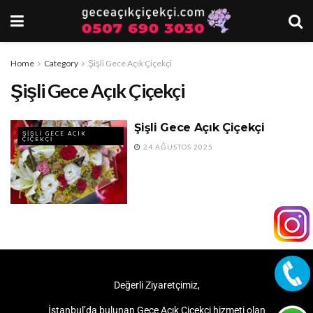
Home
Category
Şişli Gece Açık Çiçekçi
Şişli Gece Açık Çiçekçi
Şişli Gece Açık Çiçekçi
ŞIŞLI GECE AÇIK
ÇIÇEKÇI
24 AĞUSTOS 2025
Değerli Ziyaretçimiz,
İstanbul’da bulunan Gece Açık Çiçekçi hizmeti olan