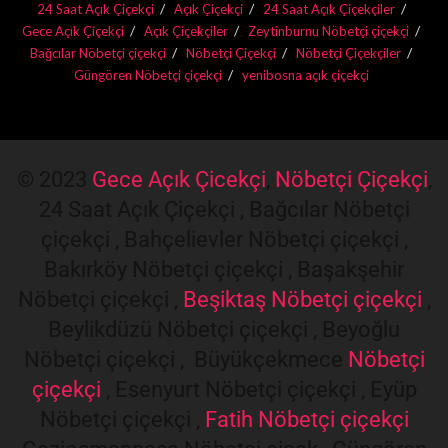
24 Saat Açık Çiçekçi
Açık Çiçekçi
24 Saat Açık Çiçekçiler
Gece Açık Çiçekçi
Açık Çiçekçiler
Zeytinburnu Nöbetçi çiçekçi
Bağcılar Nöbetçi çiçekçi
Nöbetçi Çiçekçi
Nöbetçi Çiçekçiler
Güngören Nöbetçi çiçekçi
yenibosna açık çiçekçi
© 2023
Gece Açık Çicekçi
,
Nöbetçi Çiçekçi
,
24 Saat Açık Çiçekçi , Bağcılar Nöbetçi
çiçekçi , Bahçelievler Nöbetçi çiçekçi ,
Bakırköy Nöbetçi çiçekçi , Başakşehir
Nöbetçi çiçekçi ,
Beşiktaş Nöbetçi çiçekçi
,
Beylikdüzü Nöbetçi çiçekçi , Beyoğlu
Nöbetçi çiçekçi , Büyükçekmece
Nöbetçi
çiçekçi
, Esenyurt Nöbetçi çiçekçi , Eyüp
Nöbetçi çiçekçi ,
Fatih Nöbetçi çiçekçi