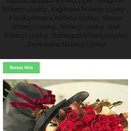
Gaziosmanpaşa Nöbetçi çiçek , Güngören
Nöbetçi çiçekçi , Kağıthane Nöbetçi çiçekçi ,
Küçükçekmece Nöbetçi çiçekçi , Sarıyer
Nöbetçi çiçekçi , Nöbetçi çiçekçi , Şişli
Nöbetçi çiçekçi , Sultangazi Nöbetçi çiçekçi
, Zeytinburnu Nöbetçi çiçekçi
Buraya tıkla