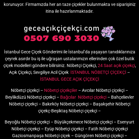
korunuyor. Firmamızda her an taze çiçekler bulunmakta ve siparişiniz
itina ile hazırlanmaktadır.
İstanbul Gece Çiçek Gönderimi ile İstanbul’da yaşayan tanıdıklarınıza
çeyrek asırdır bu iş ile uğraşan ustalarımızın ellerinden çok özel butik
çiçek modelleri göndere bilirsiniz. Nöbetçi Çiçekçi,
24 Saat açık çiçekçi
,
Açık Çiçekçi, Sevgiliye Acil Çiçek
İSTANBUL NÖBETÇİ ÇİÇEKÇİ
–
İSTANBUL GECE AÇIK ÇİÇEKÇİ
Nöbetçi çiçekçi –
Nöbetçi çiçekçiler
– Avcılar Nöbetçi çiçekçi –
Beylikdüzü Nöbetçi çiçekçi –
Bağcılar Nöbetçi çiçekçi
– Bahçelievler
Nöbetçi çiçekçi – Bakırköy Nöbetçi çiçekçi – Başakşehir Nöbetçi
çiçekç-Beşiktaş Nöbetçi çiçekçi –
Beyoğlu Nöbetçi çiçekçi – Büyükçekmece Nöbetçi çiçekçi – Esenyurt
Nöbetçi çiçekçi – Eyüp Nöbetçi çiçekçi – Fatih Nöbetçi çiçekçi
Gaziosmanpaşa Nöbetçi çiçek – Güngören Nöbetçi çiçekçi –