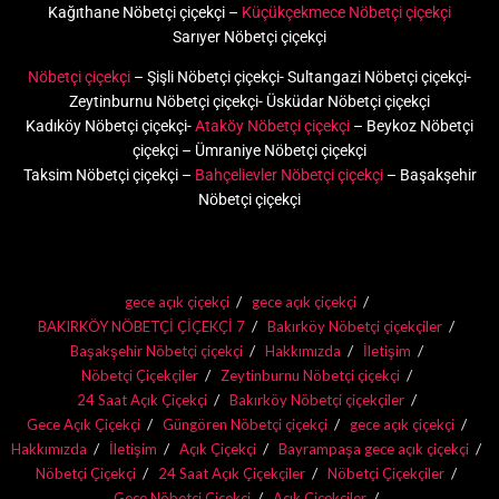
Kağıthane Nöbetçi çiçekçi –
Küçükçekmece Nöbetçi çiçekçi
Sarıyer Nöbetçi çiçekçi
Nöbetçi çiçekçi
– Şişli Nöbetçi çiçekçi- Sultangazi Nöbetçi çiçekçi-
Zeytinburnu Nöbetçi çiçekçi- Üsküdar Nöbetçi çiçekçi
Kadıköy Nöbetçi çiçekçi-
Ataköy Nöbetçi çiçekçi
– Beykoz Nöbetçi
çiçekçi – Ümraniye Nöbetçi çiçekçi
Taksim Nöbetçi çiçekçi –
Bahçelievler Nöbetçi çiçekçi
– Başakşehir
Nöbetçi çiçekçi
gece açık çiçekçi
gece açık çiçekçi
BAKIRKÖY NÖBETÇİ ÇİÇEKÇİ 7
Bakırköy Nöbetçi çiçekçiler
Başakşehir Nöbetçi çiçekçi
Hakkımızda
İletişim
Nöbetçi Çiçekçiler
Zeytinburnu Nöbetçi çiçekçi
24 Saat Açık Çiçekçi
Bakırköy Nöbetçi çiçekçiler
Gece Açık Çiçekçi
Güngören Nöbetçi çiçekçi
gece açık çiçekçi
Hakkımızda
İletişim
Açık Çiçekçi
Bayrampaşa gece açık çiçekçi
Nöbetçi Çiçekçi
24 Saat Açık Çiçekçiler
Nöbetçi Çiçekçiler
Gece Nöbetçi Çiçekçi
Açık Çiçekçiler