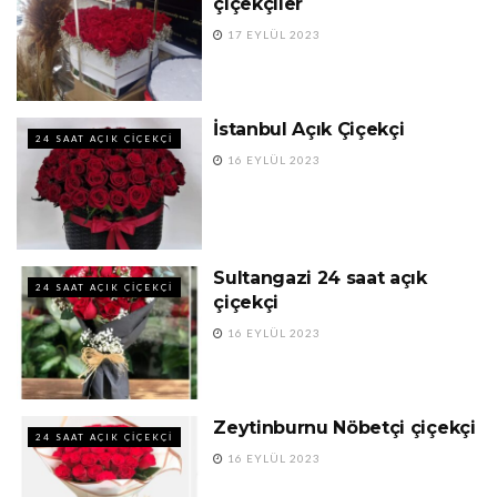
çiçekçiler
17 EYLÜL 2023
İstanbul Açık Çiçekçi
24 SAAT AÇIK ÇIÇEKÇI
16 EYLÜL 2023
Sultangazi 24 saat açık
24 SAAT AÇIK ÇIÇEKÇI
çiçekçi
16 EYLÜL 2023
Zeytinburnu Nöbetçi çiçekçi
24 SAAT AÇIK ÇIÇEKÇI
16 EYLÜL 2023