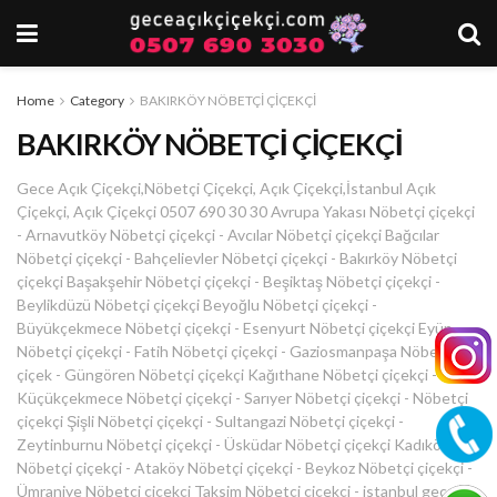
Home
Category
BAKIRKÖY NÖBETÇİ ÇİÇEKÇİ
BAKIRKÖY NÖBETÇİ ÇİÇEKÇİ
Gece Açık Çiçekçi,Nöbetçi Çiçekçi, Açık Çiçekçi,İstanbul Açık
Çiçekçi, Açık Çiçekçi 0507 690 30 30 Avrupa Yakası Nöbetçi çiçekçi
- Arnavutköy Nöbetçi çiçekçi - Avcılar Nöbetçi çiçekçi Bağcılar
Nöbetçi çiçekçi - Bahçelievler Nöbetçi çiçekçi - Bakırköy Nöbetçi
çiçekçi Başakşehir Nöbetçi çiçekçi - Beşiktaş Nöbetçi çiçekçi -
Beylikdüzü Nöbetçi çiçekçi Beyoğlu Nöbetçi çiçekçi -
Büyükçekmece Nöbetçi çiçekçi - Esenyurt Nöbetçi çiçekçi Eyüp
Nöbetçi çiçekçi - Fatih Nöbetçi çiçekçi - Gaziosmanpaşa Nöbetçi
çiçek - Güngören Nöbetçi çiçekçi Kağıthane Nöbetçi çiçekçi -
Küçükçekmece Nöbetçi çiçekçi - Sarıyer Nöbetçi çiçekçi - Nöbetçi
çiçekçi Şişli Nöbetçi çiçekçi - Sultangazi Nöbetçi çiçekçi -
Zeytinburnu Nöbetçi çiçekçi - Üsküdar Nöbetçi çiçekçi Kadıköy
Nöbetçi çiçekçi - Ataköy Nöbetçi çiçekçi - Beykoz Nöbetçi çiçekçi -
Ümraniye Nöbetçi çiçekçi Taksim Nöbetçi çiçekçi - istanbul gece