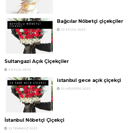
Bağcılar Nöbetçi çiçekçiler
BEYOĞLU NÖBETÇI
ÇIÇEKÇI
12 EYLÜL 2023
Sultangazi Açık Çiçekçiler
24 SAAT AÇIK ÇIÇEKÇI
9 EYLÜL 2023
istanbul gece açık çiçekçi
24 SAAT AÇIK ÇIÇEKÇI
31 AĞUSTOS 2023
İstanbul Nöbetçi Çiçekçi
BAĞCILAR NÖBETÇI
ÇIÇEKÇI
13 TEMMUZ 2023