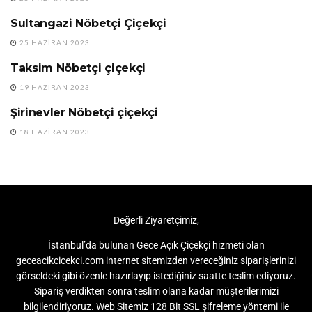
Sultangazi Nöbetçi Çiçekçi
BAKIRKÖY NÖBETÇİ
ÇİÇEKÇİ
25 HAZIRAN 2023
Taksim Nöbetçi çiçekçi
BAKIRKÖY NÖBETÇİ
ÇİÇEKÇİ
19 HAZIRAN 2023
Şirinevler Nöbetçi çiçekçi
BAKIRKÖY NÖBETÇİ
ÇİÇEKÇİ
18 HAZIRAN 2023
Değerli Ziyaretçimiz,
İstanbul’da bulunan Gece Açık Çiçekçi hizmeti olan
geceacikcicekci.com internet sitemizden vereceğiniz siparişlerinizi
görseldeki gibi özenle hazırlayıp istediğiniz saatte teslim ediyoruz.
Sipariş verdikten sonra teslim olana kadar müşterilerimizi
bilgilendiriyoruz. Web Sitemiz 128 Bit SSL şifreleme yöntemi ile