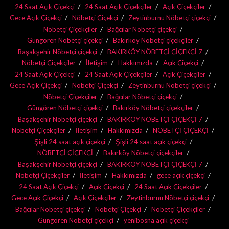
24 Saat Açık Çiçekçi
24 Saat Açık Çiçekçiler
Açık Çiçekçiler
Gece Açık Çiçekçi
Nöbetçi Çiçekçi
Zeytinburnu Nöbetçi çiçekçi
Nöbetçi Çiçekçiler
Bağcılar Nöbetçi çiçekçi
Güngören Nöbetçi çiçekçi
Bakırköy Nöbetçi çiçekçiler
Başakşehir Nöbetçi çiçekçi
BAKIRKÖY NÖBETÇİ ÇİÇEKÇİ 7
Nöbetçi Çiçekçiler
İletişim
Hakkımızda
Açık Çiçekçi
24 Saat Açık Çiçekçi
24 Saat Açık Çiçekçiler
Açık Çiçekçiler
Gece Açık Çiçekçi
Nöbetçi Çiçekçi
Zeytinburnu Nöbetçi çiçekçi
Nöbetçi Çiçekçiler
Bağcılar Nöbetçi çiçekçi
Güngören Nöbetçi çiçekçi
Bakırköy Nöbetçi çiçekçiler
Başakşehir Nöbetçi çiçekçi
BAKIRKÖY NÖBETÇİ ÇİÇEKÇİ 7
Nöbetçi Çiçekçiler
İletişim
Hakkımızda
NÖBETÇİ ÇİÇEKÇİ
Şişli 24 saat açık çiçekçi
Şişli 24 saat açık çiçekçi
NÖBETÇİ ÇİÇEKÇİ
Bakırköy Nöbetçi çiçekçiler
Başakşehir Nöbetçi çiçekçi
BAKIRKÖY NÖBETÇİ ÇİÇEKÇİ 7
Nöbetçi Çiçekçiler
İletişim
Hakkımızda
gece açık çiçekçi
24 Saat Açık Çiçekçi
Açık Çiçekçi
24 Saat Açık Çiçekçiler
Gece Açık Çiçekçi
Açık Çiçekçiler
Zeytinburnu Nöbetçi çiçekçi
Bağcılar Nöbetçi çiçekçi
Nöbetçi Çiçekçi
Nöbetçi Çiçekçiler
Güngören Nöbetçi çiçekçi
yenibosna açık çiçekçi