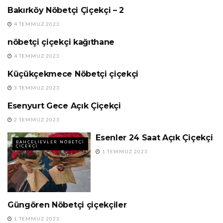
Bakırköy Nöbetçi Çiçekçi – 2
24 SAAT AÇIK ÇIÇEKÇI
4 TEMMUZ 2023
nöbetçi çiçekçi kağıthane
24 SAAT AÇIK ÇIÇEKÇI
4 TEMMUZ 2023
Küçükçekmece Nöbetçi çiçekçi
24 SAAT AÇIK ÇIÇEKÇI
3 TEMMUZ 2023
Esenyurt Gece Açık Çiçekçi
24 SAAT AÇIK ÇIÇEKÇI
2 TEMMUZ 2023
Esenler 24 Saat Açık Çiçekçi
BAHÇELIEVLER NÖBETÇI
ÇIÇEKÇI
1 TEMMUZ 2023
Güngören Nöbetçi çiçekçiler
24 SAAT AÇIK ÇIÇEKÇI
1 TEMMUZ 2023