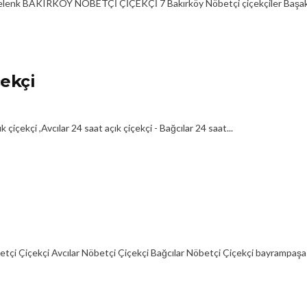
elenk BAKIRKÖY NÖBETÇİ ÇİÇEKÇİ 7 Bakırköy Nöbetçi çiçekçiler Başakşe
ekçi
içekçi ,Avcılar 24 saat açık çiçekçi - Bağcılar 24 saat...
i Çiçekçi Avcılar Nöbetçi Çiçekçi Bağcılar Nöbetçi Çiçekçi bayrampaşa ç