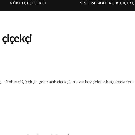
NÖBETÇİ ÇİÇEKÇİ
ŞIŞLI 24 SAAT AÇIK ÇIÇEKÇ
çiçekçi
i - Nöbetçi Çiçekçi - gece açık çiçekçi arnavutköy çelenk Küçükçekmece.