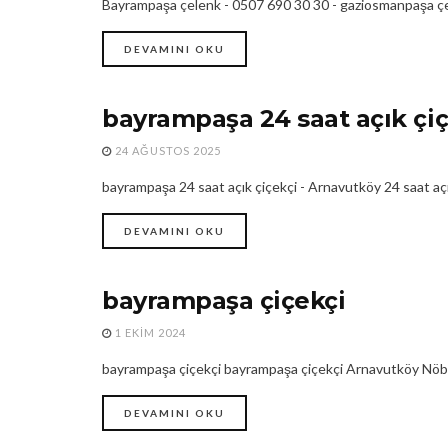
Bayrampaşa çelenk - 0507 690 30 30 - gaziosmanpaşa ç
DEVAMINI OKU
bayrampaşa 24 saat açık çiç
24 SAAT AÇIK ÇIÇEKÇI
24 AĞUSTOS 2025
bayrampaşa 24 saat açık çiçekçi - Arnavutköy 24 saat açık ç
DEVAMINI OKU
bayrampaşa çiçekçi
24 SAAT AÇIK ÇIÇEKÇILER
1 EKIM 2024
bayrampaşa çiçekçi bayrampaşa çiçekçi Arnavutköy Nöbetç
DEVAMINI OKU