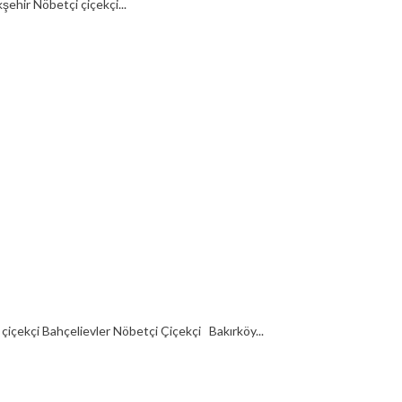
hir Nöbetçi çiçekçi...
içekçi Bahçelievler Nöbetçi Çiçekçi Bakırköy...