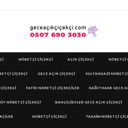
ÇI
NÖBETÇI ÇIÇEKÇI
AÇIK ÇIÇEKÇI
NÖBETÇI 
ETÇI ÇIÇEKÇI
GECE AÇIK ÇIÇEKÇI
SULTANGAZI NÖBETÇI
 ÇIÇEKÇI
FATIH NÖBETÇI ÇIÇEKÇILER
KAĞITHANE GECE AÇ
ÖY NÖBETÇİ ÇİÇEKÇİ
BAHÇELIEVLER GECE AÇIK ÇIÇEKÇI
KÇILER
NÖBETÇİ ÇİÇEKÇİ
TAKSIM NÖBETÇI ÇIÇ