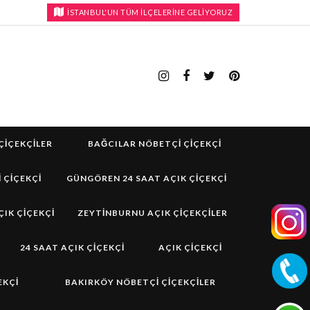
İSTANBUL'UN TÜM İLÇELERİNE GELİYORUZ
ÇIÇEKÇILER
BAĞCILAR NÖBETÇI ÇIÇEKÇI
 ÇIÇEKÇI
GÜNGÖREN 24 SAAT AÇIK ÇIÇEKÇI
IK ÇIÇEKÇI
ZEYTINBURNU AÇIK ÇIÇEKÇILER
24 SAAT AÇIK ÇIÇEKÇI
AÇIK ÇIÇEKÇI
EKÇI
BAKIRKÖY NÖBETÇI ÇIÇEKÇILER