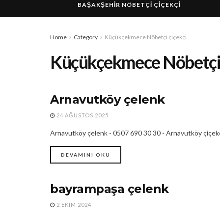
BAŞAKŞEHIR NÖBETÇI ÇIÇEKÇI
Home
Category
Küçükçekmece Nöbetçi çiçekçi
Küçükçekmece Nöbetçi 
Arnavutköy çelenk
ARNAVUTKÖY ÇELENK
24 AĞUSTOS 2025
Arnavutköy çelenk - 0507 690 30 30 - Arnavutköy çiçekç
DEVAMINI OKU
bayrampaşa çelenk
24 SAAT AÇIK ÇIÇEKÇI
2 EKIM 2024