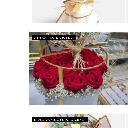
24 SAAT AÇIK ÇIÇEKÇI
BAĞCILAR NÖBETÇI ÇIÇEKÇI