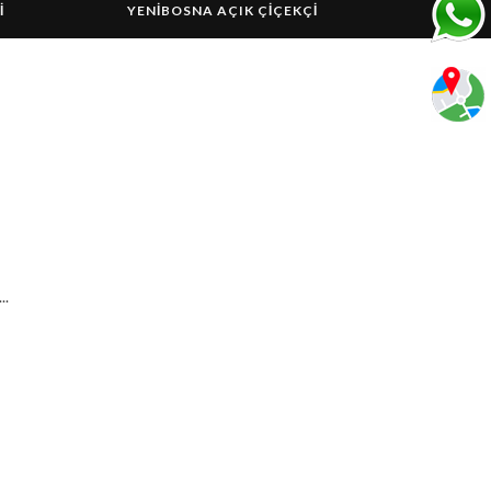
I
YENIBOSNA AÇIK ÇIÇEKÇI
..