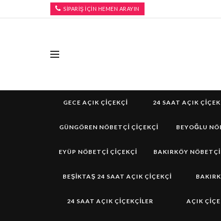
SİPARİŞ İÇİN HEMEN ARAYIN
GECE AÇIK ÇIÇEKÇI
24 SAAT AÇIK ÇIÇEK
GÜNGÖREN NÖBETÇI ÇIÇEKÇI
BEYOĞLU NÖB
EYÜP NÖBETÇI ÇIÇEKÇI
BAKIRKÖY NÖBETÇI
BEŞIKTAŞ 24 SAAT AÇIK ÇIÇEKÇI
BAKIRK
24 SAAT AÇIK ÇIÇEKÇILER
AÇIK ÇIÇE