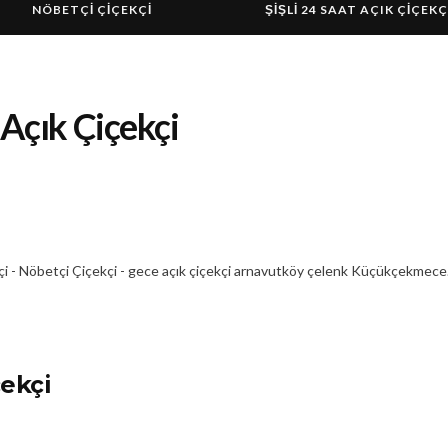
NÖBETÇİ ÇİÇEKÇİ
ŞIŞLI 24 SAAT AÇIK ÇIÇEKÇ
Açık Çiçekçi
i - Nöbetçi Çiçekçi - gece açık çiçekçi arnavutköy çelenk Küçükçekmece.
ekçi