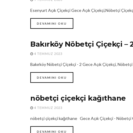
Esenyurt Açık Çiçekçi Gece Açık Çiçekçi,Nöbetçi Çiçekçi
DEVAMINI OKU
Bakırköy Nöbetçi Çiçekçi – 
24 SAAT AÇIK ÇIÇEKÇI
4 TEMMUZ 2023
Bakırköy Nöbetçi Çiçekçi - 2 Gece Açık Çiçekçi, Nöbetçi Ç
DEVAMINI OKU
nöbetçi çiçekçi kağıthane
24 SAAT AÇIK ÇIÇEKÇI
4 TEMMUZ 2023
nöbetçi çiçekçi kağıthane Gece Açık Çiçekçi - Nöbetçi Çiç
DEVAMINI OKU