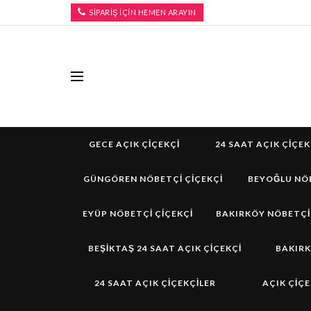
SİPARİŞ İÇİN HEMEN ARAYIN
GECE AÇIK ÇIÇEKÇI
24 SAAT AÇIK ÇIÇEK
GÜNGÖREN NÖBETÇI ÇIÇEKÇI
BEYOĞLU NÖB
EYÜP NÖBETÇI ÇIÇEKÇI
BAKIRKÖY NÖBETÇI
BEŞIKTAŞ 24 SAAT AÇIK ÇIÇEKÇI
BAKIRK
24 SAAT AÇIK ÇIÇEKÇILER
AÇIK ÇIÇE