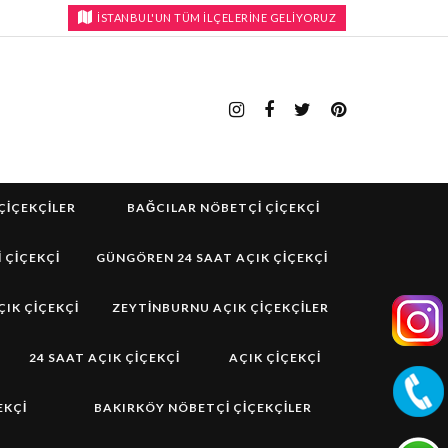
İSTANBUL'UN TÜM İLÇELERİNE GELİYORUZ
ÇIÇEKÇILER
BAĞCILAR NÖBETÇI ÇIÇEKÇI
 ÇIÇEKÇI
GÜNGÖREN 24 SAAT AÇIK ÇIÇEKÇI
IK ÇIÇEKÇI
ZEYTINBURNU AÇIK ÇIÇEKÇILER
24 SAAT AÇIK ÇIÇEKÇI
AÇIK ÇIÇEKÇI
EKÇI
BAKIRKÖY NÖBETÇI ÇIÇEKÇILER