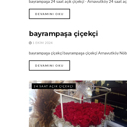
bayrampaşa 24 saat açık çiçekçi - Arnavutköy 24 saat açık ç
DEVAMINI OKU
bayrampaşa çiçekçi
24 SAAT AÇIK ÇIÇEKÇILER
1 EKIM 2024
bayrampaşa çiçekçi bayrampaşa çiçekçi Arnavutköy Nöbetç
DEVAMINI OKU
24 SAAT AÇIK ÇIÇEKÇI