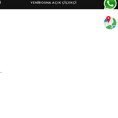
I
YENIBOSNA AÇIK ÇIÇEKÇI
..