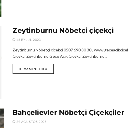
Zeytinburnu Nöbetçi çiçekçi
16 EYLÜL 2023
Zeytinburnu Nöbetçi çiçekçi 0507 690 30 30 , www.geceacikcicek
Çiçekçi Zeytinburnu Gece Açık Çiçekçi Zeytinburnu...
DEVAMINI OKU
Bahçelievler Nöbetçi Çiçekçiler
29 AĞUSTOS 2023