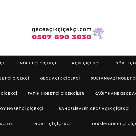
ÇI
NÖBETÇI ÇIÇEKÇI
AÇIK ÇIÇEKÇI
NÖBETÇI 
ETÇI ÇIÇEKÇI
GECE AÇIK ÇIÇEKÇI
SULTANGAZI NÖBETÇI
 ÇIÇEKÇI
FATIH NÖBETÇI ÇIÇEKÇILER
KAĞITHANE GECE AÇ
ÖY NÖBETÇİ ÇİÇEKÇİ
BAHÇELIEVLER GECE AÇIK ÇIÇEKÇI
KÇILER
NÖBETÇİ ÇİÇEKÇİ
TAKSIM NÖBETÇI ÇIÇ