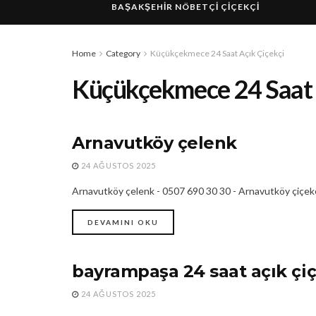
BAŞAKŞEHIR NÖBETÇI ÇIÇEKÇI
Home
Category
Küçükçekmece 24 Saat Açık Çiçekçi
Küçükçekmece 24 Saat 
Arnavutköy çelenk
ARNAVUTKÖY ÇELENK
24 AĞUSTOS 2025
Arnavutköy çelenk - 0507 690 30 30 - Arnavutköy çiçekç
DEVAMINI OKU
bayrampaşa 24 saat açık çiç
24 SAAT AÇIK ÇIÇEKÇI
24 AĞUSTOS 2025