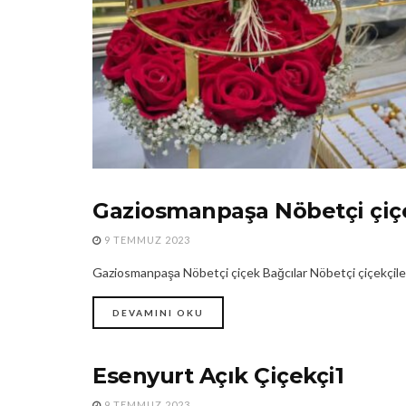
Gaziosmanpaşa Nöbetçi çiç
24 SAAT AÇIK ÇIÇEKÇI
9 TEMMUZ 2023
Gaziosmanpaşa Nöbetçi çiçek Bağcılar Nöbetçi çiçekçil
DEVAMINI OKU
Esenyurt Açık Çiçekçi1
BAĞCILAR NÖBETÇI ÇIÇEKÇI
9 TEMMUZ 2023