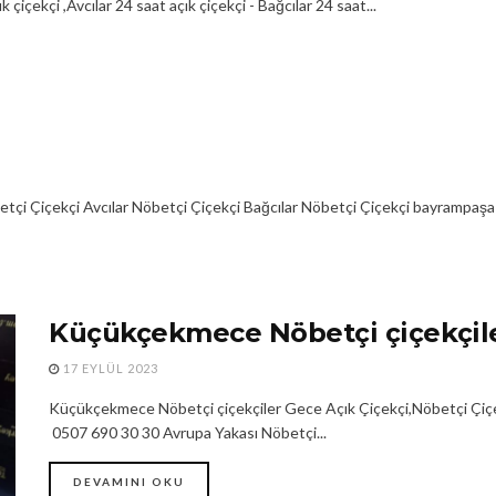
içekçi ,Avcılar 24 saat açık çiçekçi - Bağcılar 24 saat...
i Çiçekçi Avcılar Nöbetçi Çiçekçi Bağcılar Nöbetçi Çiçekçi bayrampaşa ç
Küçükçekmece Nöbetçi çiçekçil
17 EYLÜL 2023
Küçükçekmece Nöbetçi çiçekçiler Gece Açık Çiçekçi,Nöbetçi Çiçekç
0507 690 30 30 Avrupa Yakası Nöbetçi...
DEVAMINI OKU