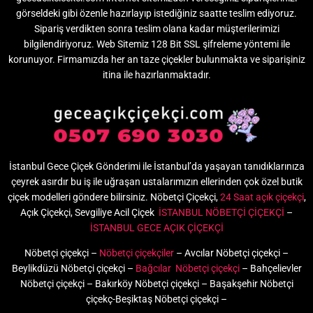
görseldeki gibi özenle hazırlayıp istediğiniz saatte teslim ediyoruz.
Sipariş verdikten sonra teslim olana kadar müşterilerimizi
bilgilendiriyoruz. Web Sitemiz 128 Bit SSL şifreleme yöntemi ile
korunuyor. Firmamızda her an taze çiçekler bulunmakta ve siparişiniz
itina ile hazırlanmaktadır.
İstanbul Gece Çiçek Gönderimi ile İstanbul’da yaşayan tanıdıklarınıza
çeyrek asırdır bu iş ile uğraşan ustalarımızın ellerinden çok özel butik
çiçek modelleri göndere bilirsiniz. Nöbetçi Çiçekçi,
24 Saat açık çiçekçi
,
Açık Çiçekçi, Sevgiliye Acil Çiçek
İSTANBUL NÖBETÇİ ÇİÇEKÇİ
–
İSTANBUL GECE AÇIK ÇİÇEKÇİ
Nöbetçi çiçekçi –
Nöbetçi çiçekçiler
– Avcılar Nöbetçi çiçekçi –
Beylikdüzü Nöbetçi çiçekçi –
Bağcılar Nöbetçi çiçekçi
– Bahçelievler
Nöbetçi çiçekçi – Bakırköy Nöbetçi çiçekçi – Başakşehir Nöbetçi
çiçekç-Beşiktaş Nöbetçi çiçekçi –