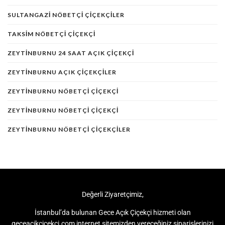
SULTANGAZI NÖBETÇI ÇIÇEKÇILER
TAKSIM NÖBETÇI ÇIÇEKÇI
ZEYTINBURNU 24 SAAT AÇIK ÇIÇEKÇI
ZEYTINBURNU AÇIK ÇIÇEKÇILER
ZEYTINBURNU NÖBETÇI ÇIÇEKÇI
ZEYTINBURNU NÖBETÇI ÇIÇEKÇI
ZEYTINBURNU NÖBETÇI ÇIÇEKÇILER
Değerli Ziyaretçimiz,
İstanbul’da bulunan Gece Açık Çiçekçi hizmeti olan
geceacikcicekci.com internet sitemizden vereceğiniz siparişlerinizi