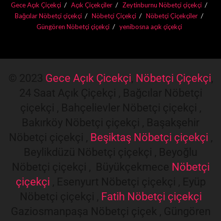
Gece Açık Çiçekçi
Açık Çiçekçiler
Zeytinburnu Nöbetçi çiçekçi
Bağcılar Nöbetçi çiçekçi
Nöbetçi Çiçekçi
Nöbetçi Çiçekçiler
Güngören Nöbetçi çiçekçi
yenibosna açık çiçekçi
© 2023
Gece Açık Çicekçi
,
Nöbetçi Çiçekçi
,
24 Saat Açık Çiçekçi , Bağcılar Nöbetçi
çiçekçi , Bahçelievler Nöbetçi çiçekçi ,
Bakırköy Nöbetçi çiçekçi , Başakşehir
Nöbetçi çiçekçi ,
Beşiktaş Nöbetçi çiçekçi
,
Beylikdüzü Nöbetçi çiçekçi , Beyoğlu
Nöbetçi çiçekçi , Büyükçekmece
Nöbetçi
çiçekçi
, Esenyurt Nöbetçi çiçekçi , Eyüp
Nöbetçi çiçekçi ,
Fatih Nöbetçi çiçekçi
Gaziosmanpaşa Nöbetçi çiçek , Güngören