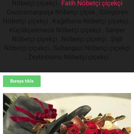
Nöbetçi çiçekçi ,
Fatih Nöbetçi çiçekçi
Gaziosmanpaşa Nöbetçi çiçek , Güngören
Nöbetçi çiçekçi , Kağıthane Nöbetçi çiçekçi ,
Küçükçekmece Nöbetçi çiçekçi , Sarıyer
Nöbetçi çiçekçi , Nöbetçi çiçekçi , Şişli
Nöbetçi çiçekçi , Sultangazi Nöbetçi çiçekçi
, Zeytinburnu Nöbetçi çiçekçi
Buraya tıkla