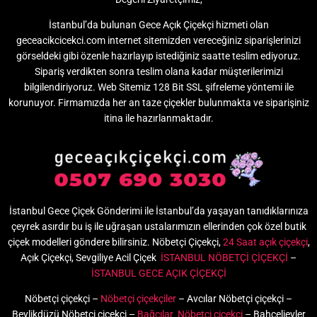
İstanbul’da bulunan Gece Açık Çiçekçi hizmeti olan
geceacikcicekci.com internet sitemizden vereceğiniz siparişlerinizi
görseldeki gibi özenle hazırlayıp istediğiniz saatte teslim ediyoruz.
Sipariş verdikten sonra teslim olana kadar müşterilerimizi
bilgilendiriyoruz. Web Sitemiz 128 Bit SSL şifreleme yöntemi ile
korunuyor. Firmamızda her an taze çiçekler bulunmakta ve siparişiniz
itina ile hazırlanmaktadır.
İstanbul Gece Çiçek Gönderimi ile İstanbul’da yaşayan tanıdıklarınıza
çeyrek asırdır bu iş ile uğraşan ustalarımızın ellerinden çok özel butik
çiçek modelleri göndere bilirsiniz. Nöbetçi Çiçekçi,
24 Saat açık çiçekçi
,
Açık Çiçekçi, Sevgiliye Acil Çiçek
İSTANBUL NÖBETÇİ ÇİÇEKÇİ
–
İSTANBUL GECE AÇIK ÇİÇEKÇİ
Nöbetçi çiçekçi –
Nöbetçi çiçekçiler
– Avcılar Nöbetçi çiçekçi –
Beylikdüzü Nöbetçi çiçekçi –
Bağcılar Nöbetçi çiçekçi
– Bahçelievler