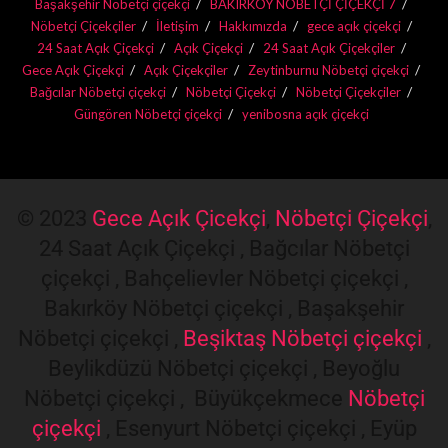
Başakşehir Nöbetçi çiçekçi
BAKIRKÖY NÖBETÇİ ÇİÇEKÇİ 7
Nöbetçi Çiçekçiler
İletişim
Hakkımızda
gece açık çiçekçi
24 Saat Açık Çiçekçi
Açık Çiçekçi
24 Saat Açık Çiçekçiler
Gece Açık Çiçekçi
Açık Çiçekçiler
Zeytinburnu Nöbetçi çiçekçi
Bağcılar Nöbetçi çiçekçi
Nöbetçi Çiçekçi
Nöbetçi Çiçekçiler
Güngören Nöbetçi çiçekçi
yenibosna açık çiçekçi
© 2023
Gece Açık Çicekçi
,
Nöbetçi Çiçekçi
,
24 Saat Açık Çiçekçi , Bağcılar Nöbetçi
çiçekçi , Bahçelievler Nöbetçi çiçekçi ,
Bakırköy Nöbetçi çiçekçi , Başakşehir
Nöbetçi çiçekçi ,
Beşiktaş Nöbetçi çiçekçi
,
Beylikdüzü Nöbetçi çiçekçi , Beyoğlu
Nöbetçi çiçekçi , Büyükçekmece
Nöbetçi
çiçekçi
, Esenyurt Nöbetçi çiçekçi , Eyüp