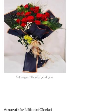
Sultangazi Nöbetçi çiçekçiler
Arnavutköy Nöbetçi Çiçekçi