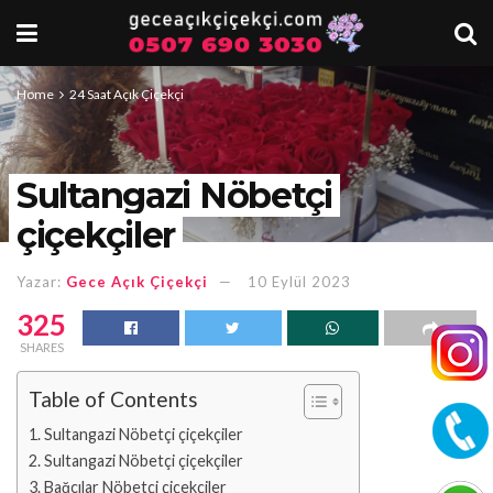
Home
24 Saat Açık Çiçekçi
Sultangazi Nöbetçi
çiçekçiler
Yazar:
Gece Açık Çiçekçi
10 Eylül 2023
325
SHARES
Table of Contents
Sultangazi Nöbetçi çiçekçiler
Sultangazi Nöbetçi çiçekçiler
Bağcılar Nöbetçi çiçekçiler