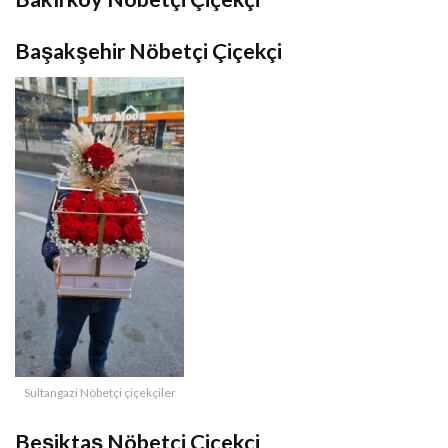
Başakşehir Nöbetçi Çiçekçi
Sultangazi Nöbetçi çiçekçiler
Beşiktaş Nöbetçi Çiçekçi