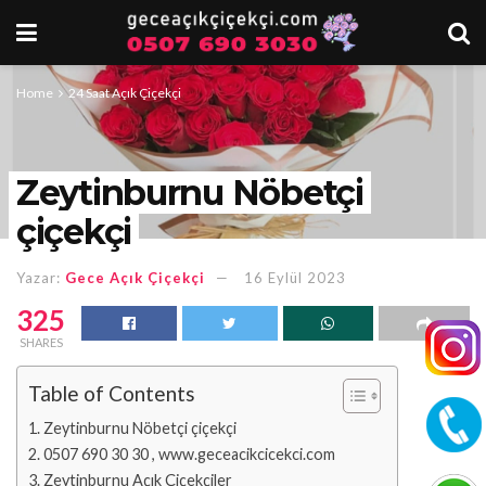
Home
24 Saat Açık Çiçekçi
Zeytinburnu Nöbetçi
çiçekçi
Yazar:
Gece Açık Çiçekçi
16 Eylül 2023
325
SHARES
Table of Contents
Zeytinburnu Nöbetçi çiçekçi
0507 690 30 30 , www.geceacikcicekci.com
Zeytinburnu Açık Çiçekçiler